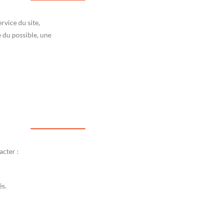
rvice du site,
 du possible, une
acter :
és.