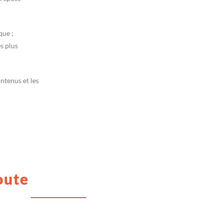
que ;
s plus
ontenus et les
oute