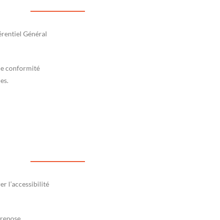
érentiel Général
 de conformité
es.
 l’accessibilité
 repose