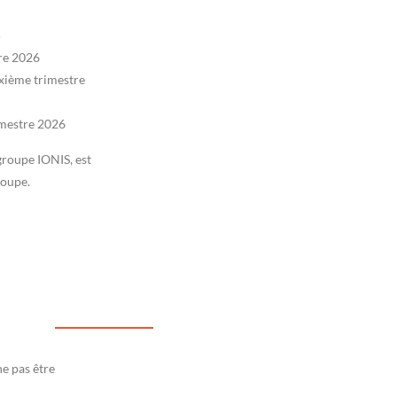
5
tre 2026
uxième trimestre
imestre 2026
roupe IONIS, est
roupe.
ne pas être