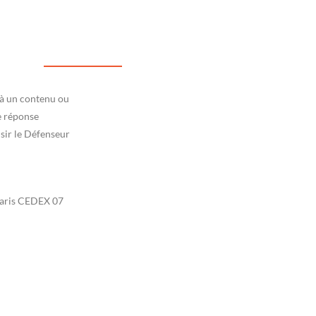
 à un contenu ou
e réponse
isir le Défenseur
 Paris CEDEX 07