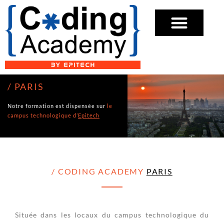
/ PARIS
Notre formation est dispensée sur
le
campus technologique d’
Epitech
/ CODING ACADEMY
PARIS
Située dans les locaux du campus technologique du