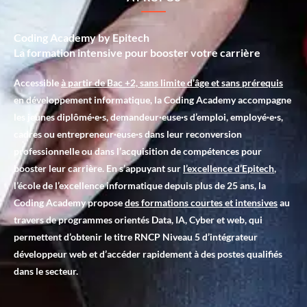
Coding Academy by Epitech
La formation intensive pour booster votre carrière
Accessible
à partir de Bac +2, sans limite d’âge et sans prérequis
en développement informatique, la Coding Academy accompagne
les jeunes diplômé·e·s, demandeur·euse·s d’emploi, employé·e·s,
cadres ou entrepreneur·euse·s dans leur reconversion
professionnelle ou dans l’acquisition de compétences pour
booster leur carrière. En s’appuyant sur
l’excellence d’Epitech
,
l’école de l’excellence informatique depuis plus de 25 ans, la
Coding Academy propose
des formations courtes et intensives
au
travers de programmes orientés Data, IA, Cyber et web, qui
permettent d’obtenir le titre RNCP Niveau 5 d’intégrateur
développeur web et d’accéder rapidement à des postes qualifiés
dans le secteur.