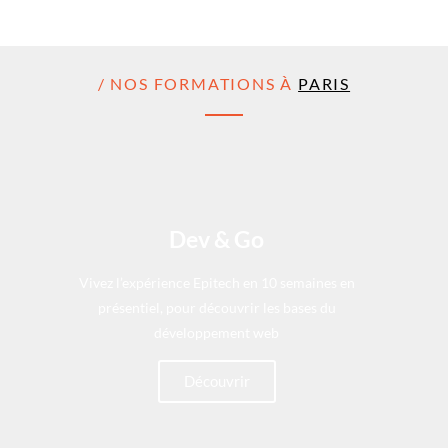
/ NOS FORMATIONS À
PARIS
Dev & Go
Vivez l’expérience Epitech en 10 semaines en
présentiel, pour découvrir les bases du
développement web
Découvrir