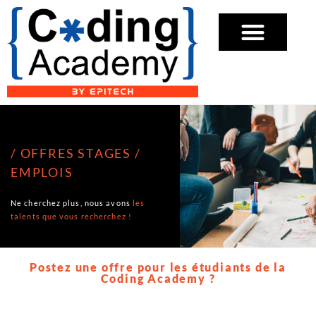
/ OFFRES STAGES
/
EMPLOIS
Ne cherchez plus, nous avons
les
talents que vous recherchez !
Postez une offre pour les étudiants de la
Coding Academy ?