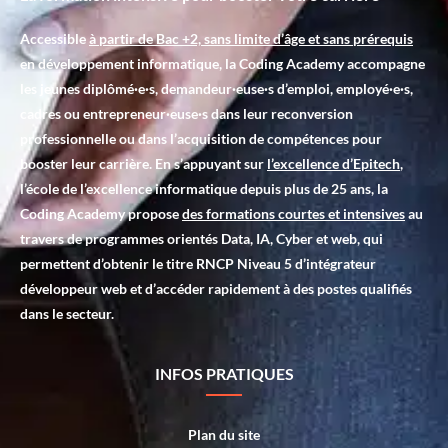
Accessible
à partir de Bac +2, sans limite d’âge et sans prérequis
en développement informatique, la Coding Academy accompagne
les jeunes diplômé·e·s, demandeur·euse·s d’emploi, employé·e·s,
cadres ou entrepreneur·euse·s dans leur reconversion
professionnelle ou dans l’acquisition de compétences pour
booster leur carrière. En s’appuyant sur
l’excellence d’Epitech
,
l’école de l’excellence informatique depuis plus de 25 ans, la
Coding Academy propose
des formations courtes et intensives
au
travers de programmes orientés Data, IA, Cyber et web, qui
permettent d’obtenir le titre RNCP Niveau 5 d’intégrateur
développeur web et d’accéder rapidement à des postes qualifiés
dans le secteur.
INFOS PRATIQUES
Plan du site