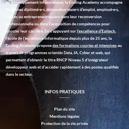
en développement informatique, la Coding Academy accompagne
les jeunes diplômé·e·s, demandeur·euse·s d’emploi, employé·e·s,
cadres ou entrepreneur·euse·s dans leur reconversion
professionnelle ou dans l’acquisition de compétences pour
booster leur carrière. En s’appuyant sur
l’excellence d’Epitech
,
l’école de l’excellence informatique depuis plus de 25 ans, la
Coding Academy propose
des formations courtes et intensives
au
travers de programmes orientés Data, IA, Cyber et web, qui
permettent d’obtenir le titre RNCP Niveau 5 d’intégrateur
développeur web et d’accéder rapidement à des postes qualifiés
dans le secteur.
INFOS PRATIQUES
Plan du site
Mentions légales
Protection de la vie privée