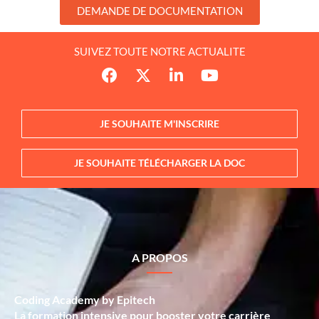
DEMANDE DE DOCUMENTATION
SUIVEZ TOUTE NOTRE ACTUALITE
JE SOUHAITE M'INSCRIRE
JE SOUHAITE TÉLÉCHARGER LA DOC
A PROPOS
Coding Academy by Epitech
La formation intensive pour booster votre carrière