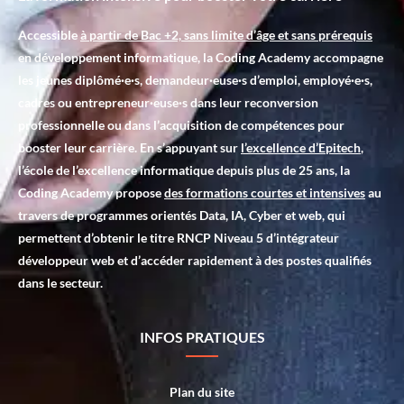
Accessible
à partir de Bac +2, sans limite d’âge et sans prérequis
en développement informatique, la Coding Academy accompagne
les jeunes diplômé·e·s, demandeur·euse·s d’emploi, employé·e·s,
cadres ou entrepreneur·euse·s dans leur reconversion
professionnelle ou dans l’acquisition de compétences pour
booster leur carrière. En s’appuyant sur
l’excellence d’Epitech
,
l’école de l’excellence informatique depuis plus de 25 ans, la
Coding Academy propose
des formations courtes et intensives
au
travers de programmes orientés Data, IA, Cyber et web, qui
permettent d’obtenir le titre RNCP Niveau 5 d’intégrateur
développeur web et d’accéder rapidement à des postes qualifiés
dans le secteur.
INFOS PRATIQUES
Plan du site