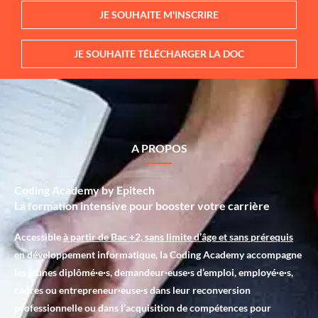
JE SOUHAITE M'INSCRIRE
JE SOUHAITE TÉLÉCHARGER LA DOC
A PROPOS
Coding Academy by Epitech
La formation intensive pour booster votre carrière
Accessible
à partir de Bac +2, sans limite d’âge et sans prérequis
en développement informatique, la Coding Academy accompagne
les jeunes diplômé·e·s, demandeur·euse·s d’emploi, employé·e·s,
cadres ou entrepreneur·euse·s dans leur reconversion
professionnelle ou dans l’acquisition de compétences pour