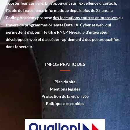
booster leur carrière. En s’appuyant sur
l’excellence d’Epitech
,
l’école de l’excellence informatique depuis plus de 25 ans, la
Coding Academy propose
des formations courtes et intensives
au
travers de programmes orientés Data, IA, Cyber et web, qui
permettent d’obtenir le titre RNCP Niveau 5 d’intégrateur
développeur web et d’accéder rapidement à des postes qualifiés
dans le secteur.
INFOS PRATIQUES
Plan du site
Mentions légales
Protection de la vie privée
Politique des cookies