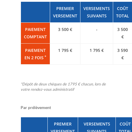
PREMIER
VERSEMENTS
COÛT
VERSEMENT
SUIVANTS
TOTAL
PAIEMENT
3 500 €
-
3 500
COMPTANT
€
PAIEMENT
1 795 €
1 795 €
3 590
*
EN 2 FOIS
€
*Dépôt de deux chèques de 1795 € chacun, lors de
votre rendez-vous administratif
Par prélèvement
PREMIER
VERSEMENTS
COÛT
VERSEMENT
SUIVANTS
TOTAL