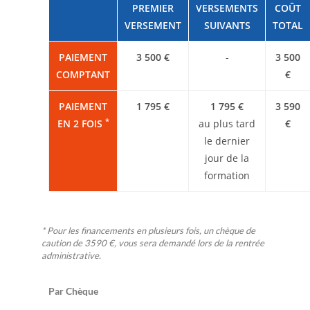
PREMIER
VERSEMENTS
COÛT
VERSEMENT
SUIVANTS
TOTAL
PAIEMENT
3 500 €
-
3 500
COMPTANT
€
PAIEMENT
1 795 €
1 795 €
3 590
*
EN 2 FOIS
au plus tard
€
le dernier
jour de la
formation
* Pour les financements en plusieurs fois, un chèque de
caution de 3590 €, vous sera demandé lors de la rentrée
administrative.
Par Chèque