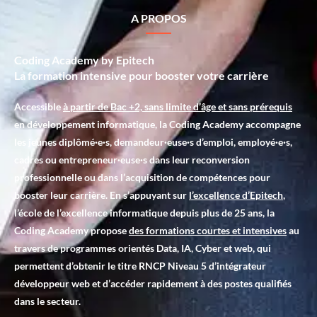
A PROPOS
Coding Academy by Epitech
La formation intensive pour booster votre carrière
Accessible
à partir de Bac +2, sans limite d’âge et sans prérequis
en développement informatique, la Coding Academy accompagne
les jeunes diplômé·e·s, demandeur·euse·s d’emploi, employé·e·s,
cadres ou entrepreneur·euse·s dans leur reconversion
professionnelle ou dans l’acquisition de compétences pour
booster leur carrière. En s’appuyant sur
l’excellence d’Epitech
,
l’école de l’excellence informatique depuis plus de 25 ans, la
Coding Academy propose
des formations courtes et intensives
au
travers de programmes orientés Data, IA, Cyber et web, qui
permettent d’obtenir le titre RNCP Niveau 5 d’intégrateur
développeur web et d’accéder rapidement à des postes qualifiés
dans le secteur.