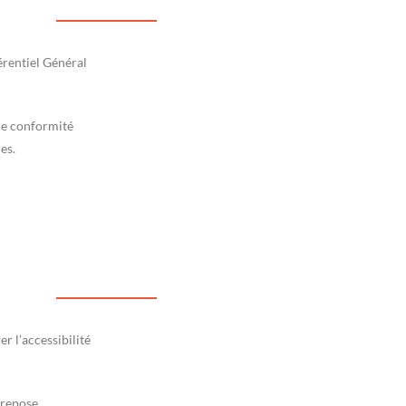
érentiel Général
 de conformité
es.
 l’accessibilité
 repose