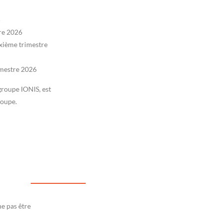
5
tre 2026
uxième trimestre
imestre 2026
roupe IONIS, est
roupe.
ne pas être