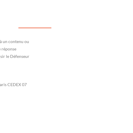
 à un contenu ou
e réponse
isir le Défenseur
 Paris CEDEX 07