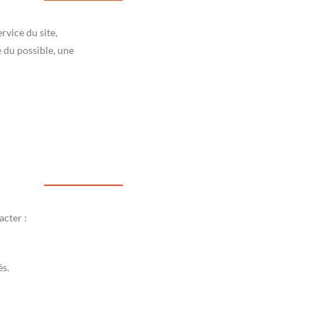
rvice du site,
 du possible, une
acter :
és.