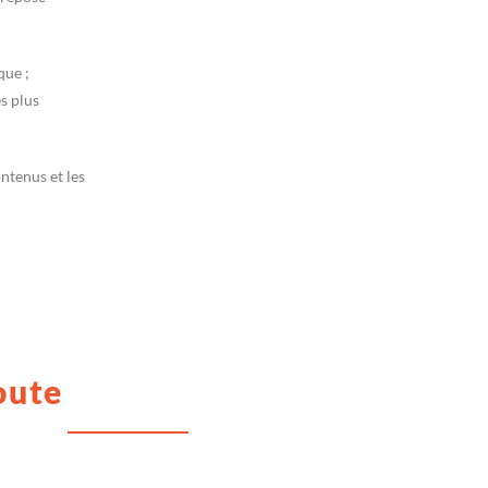
que ;
s plus
ontenus et les
oute