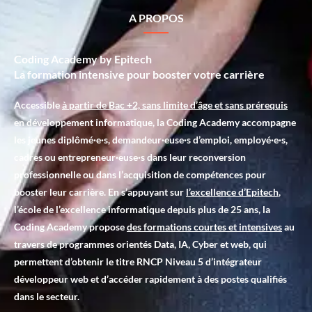
A PROPOS
Coding Academy by Epitech
La formation intensive pour booster votre carrière
Accessible
à partir de Bac +2, sans limite d’âge et sans prérequis
en développement informatique, la Coding Academy accompagne
les jeunes diplômé·e·s, demandeur·euse·s d’emploi, employé·e·s,
cadres ou entrepreneur·euse·s dans leur reconversion
professionnelle ou dans l’acquisition de compétences pour
booster leur carrière. En s’appuyant sur
l’excellence d’Epitech
,
l’école de l’excellence informatique depuis plus de 25 ans, la
Coding Academy propose
des formations courtes et intensives
au
travers de programmes orientés Data, IA, Cyber et web, qui
permettent d’obtenir le titre RNCP Niveau 5 d’intégrateur
développeur web et d’accéder rapidement à des postes qualifiés
dans le secteur.