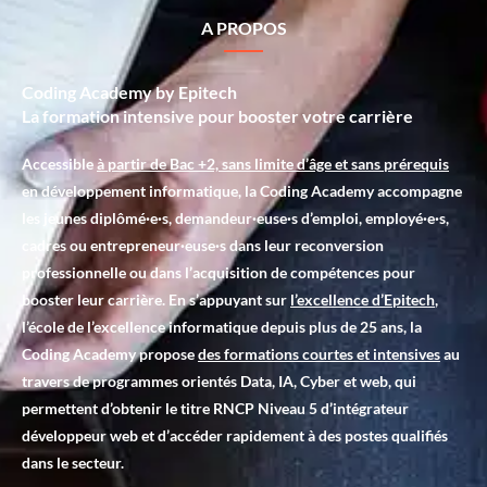
A PROPOS
Coding Academy by Epitech
La formation intensive pour booster votre carrière
Accessible
à partir de Bac +2, sans limite d’âge et sans prérequis
en développement informatique, la Coding Academy accompagne
les jeunes diplômé·e·s, demandeur·euse·s d’emploi, employé·e·s,
cadres ou entrepreneur·euse·s dans leur reconversion
professionnelle ou dans l’acquisition de compétences pour
booster leur carrière. En s’appuyant sur
l’excellence d’Epitech
,
l’école de l’excellence informatique depuis plus de 25 ans, la
Coding Academy propose
des formations courtes et intensives
au
travers de programmes orientés Data, IA, Cyber et web, qui
permettent d’obtenir le titre RNCP Niveau 5 d’intégrateur
développeur web et d’accéder rapidement à des postes qualifiés
dans le secteur.