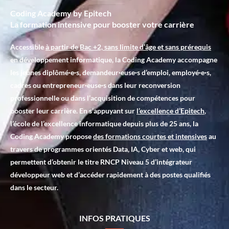
Coding Academy by Epitech
La formation intensive pour booster votre carrière
Accessible
à partir de Bac +2, sans limite d’âge et sans prérequis
en développement informatique, la Coding Academy accompagne
les jeunes diplômé·e·s, demandeur·euse·s d’emploi, employé·e·s,
cadres ou entrepreneur·euse·s dans leur reconversion
professionnelle ou dans l’acquisition de compétences pour
booster leur carrière. En s’appuyant sur
l’excellence d’Epitech
,
l’école de l’excellence informatique depuis plus de 25 ans, la
Coding Academy propose
des formations courtes et intensives
au
travers de programmes orientés Data, IA, Cyber et web, qui
permettent d’obtenir le titre RNCP Niveau 5 d’intégrateur
développeur web et d’accéder rapidement à des postes qualifiés
dans le secteur.
INFOS PRATIQUES