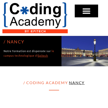
/ NANCY
Notre formation est dispensée sur
le
campus technologique d’
Epitech
/ CODING ACADEMY
NANCY