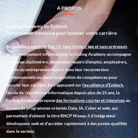
A PROPOS
Coding Academy by Epitech
La formation intensive pour booster votre carrière
Accessible
à partir de Bac +2, sans limite d’âge et sans prérequis
en développement informatique, la Coding Academy accompagne
les jeunes diplômé·e·s, demandeur·euse·s d’emploi, employé·e·s,
cadres ou entrepreneur·euse·s dans leur reconversion
professionnelle ou dans l’acquisition de compétences pour
booster leur carrière. En s’appuyant sur
l’excellence d’Epitech
,
l’école de l’excellence informatique depuis plus de 25 ans, la
Coding Academy propose
des formations courtes et intensives
au
travers de programmes orientés Data, IA, Cyber et web, qui
permettent d’obtenir le titre RNCP Niveau 5 d’intégrateur
développeur web et d’accéder rapidement à des postes qualifiés
dans le secteur.